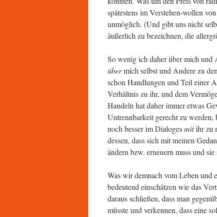
könnten. Was um den Preis von ra
spätestens im Verstehen-wollen vo
unmöglich. (Und gibt uns nicht selb
äußerlich zu bezeichnen, die allergr
So wenig ich daher über mich und An
über
mich selbst und Andere zu den
schon Handlungen und Teil einer Au
Verhältnis zu ihr, und dem Vermö
Handeln hat daher immer etwas Gew
Untrennbarkeit gerecht zu werden, b
noch besser im Dialoges
mit
ihr zu 
dessen, dass sich mit meinen Geda
ändern bzw. erneuern muss und sie 
Was wir demnach vom Leben und ein
bedeutend einschätzen wie das Ver
daraus schließen, dass man gegenüb
müsste und verkennen, dass eine sol