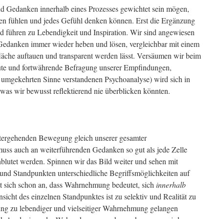
nd Gedanken innerhalb eines Prozesses gewichtet sein mögen,
ken fühlen und jedes Gefühl denken können. Erst die Ergänzung
nd führen zu Lebendigkeit und Inspiration. Wir sind angewiesen
edanken immer wieder heben und lösen, vergleichbar mit einem
fläche auftauen und transparent werden lässt. Versäumen wir beim
ute und fortwährende Befragung unserer Empfindungen,
m umgekehrten Sinne verstandenen Psychoanalyse) wird sich in
was wir bewusst reflektierend nie überblicken könnten.
itergehenden Bewegung gleich unserer gesamter
 muss auch an weiterführenden Gedanken so gut als jede Zelle
hblutet werden. Spinnen wir das Bild weiter und sehen mit
und Standpunkten unterschiedliche Begriffsmöglichkeiten auf
tet sich schon an, dass Wahrnehmung bedeutet, sich
innerhalb
icht des einzelnen Standpunktes ist zu selektiv und Realität zu
ng zu lebendiger und vielseitiger Wahrnehmung gelangen