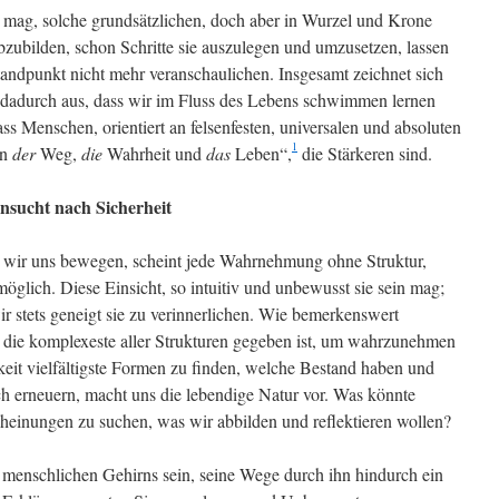
 mag, solche grundsätzlichen, doch aber in Wurzel und Krone
ubilden, schon Schritte sie auszulegen und umzusetzen, lassen
tandpunkt nicht mehr veranschaulichen. Insgesamt zeichnet sich
 dadurch aus, dass wir im Fluss des Lebens schwimmen lernen
s Menschen, orientiert an felsenfesten, universalen und absoluten
1
in
der
Weg,
die
Wahrheit und
das
Leben“,
die Stärkeren sind.
nsucht nach Sicherheit
der wir uns bewegen, scheint jede Wahrnehmung ohne Struktur,
lich. Diese Einsicht, so intuitiv und unbewusst sie sein mag;
r stets geneigt sie zu verinnerlichen. Wie bemerkenswert
n die komplexeste aller Strukturen gegeben ist, um wahrzunehmen
gkeit vielfältigste Formen zu finden, welche Bestand haben und
ich erneuern, macht uns die lebendige Natur vor. Was könnte
scheinungen zu suchen, was wir abbilden und reflektieren wollen?
menschlichen Gehirns sein, seine Wege durch ihn hindurch ein