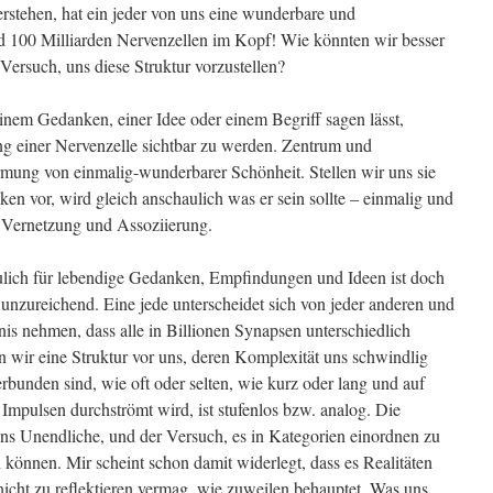
erstehen, hat ein jeder von uns eine wunderbare und
d 100 Milliarden Nervenzellen im Kopf! Wie könnten wir besser
Versuch, uns diese Struktur vorzustellen?
inem Gedanken, einer Idee oder einem Begriff sagen lässt,
ung einer Nervenzelle sichtbar zu werden. Zentrum und
mung von einmalig-wunderbarer Schönheit. Stellen wir uns sie
ken vor, wird gleich anschaulich was er sein sollte – einmalig und
r Vernetzung und Assoziierung.
ulich für lebendige Gedanken, Empfindungen und Ideen ist doch
unzureichend. Eine jede unterscheidet sich von jeder anderen und
is nehmen, dass alle in Billionen Synapsen unterschiedlich
n wir eine Struktur vor uns, deren Komplexität uns schwindlig
bunden sind, wie oft oder selten, wie kurz oder lang und auf
Impulsen durchströmt wird, ist stufenlos bzw. analog. Die
ns Unendliche, und der Versuch, es in Kategorien einordnen zu
können. Mir scheint schon damit widerlegt, dass es Realitäten
cht zu reflektieren vermag, wie zuweilen behauptet. Was uns