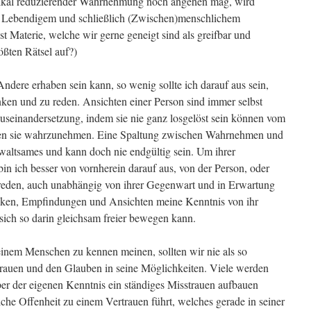
dikal reduzierender Wahrnehmung noch angehen mag, wird
n Lebendigem und schließlich (Zwischen)menschlichem
st Materie, welche wir gerne geneigt sind als greifbar und
ößten Rätsel auf?)
dere erhaben sein kann, so wenig sollte ich darauf aus sein,
ken und zu reden. Ansichten einer Person sind immer selbst
seinandersetzung, indem sie nie ganz losgelöst sein können vom
gen sie wahrzunehmen. Eine Spaltung zwischen Wahrnehmen und
altsames und kann doch nie endgültig sein. Um ihrer
in ich besser von vornherein darauf aus, von der Person, oder
reden, auch unabhängig von ihrer Gegenwart und in Erwartung
nken, Empfindungen und Ansichten meine Kenntnis von ihr
sich so darin gleichsam freier bewegen kann.
em Menschen zu kennen meinen, sollten wir nie als so
trauen und den Glauben in seine Möglichkeiten. Viele werden
er der eigenen Kenntnis ein ständiges Misstrauen aufbauen
che Offenheit zu einem Vertrauen führt, welches gerade in seiner