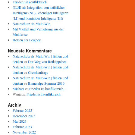
Frieden ist konfliktreich
NLHI als Integration von natürlicher
Intelligenz (NL), lebendiger Intelligenz
(LI) und hominider Intelligenz (HI)
Naturschutz als Multi-Win
Mit Vielfalt und Vernetzung aus der
Multikrise
Helden der Feigheit
Neueste Kommentare
Naturschutz als Multi-Win | fühlen und
denken
zu
Der Weg von Rotkäppchen
Naturschutz als Multi-Win | fühlen und
denken
zu
Gretchenfrage
Naturschutz als Multi-Win | fühlen und
denken
zu
Binneralpe Sommer 2016
Michael
zu
Frieden ist konfliktreich
Wanja
zu
Frieden ist konfliktreich
Archiv
Februar 2025
Dezember 2023
Mai 2023
Februar 2023
November 2022